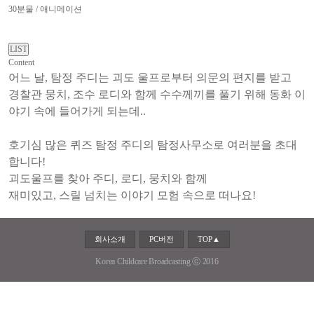
30분물 / 애니메이션
Content
어느 날, 탐정 주디는 괴도 울프로부터 의문의 편지를 받고
경찰관 뭉치, 조수 로디와 함께 수수께끼를 풀기 위해 동화 이
야기 속에 들어가게 되는데..
호기심 많은 퀴즈 탐정 주디의 탐정사무소로 여러분을 초대
합니다!
괴도울프를 찾아 주디, 로디, 뭉치와 함께
재미있고, 스릴 넘치는 이야기 모험 속으로 떠나요!
회사소개
PC버전
TOP▲
Korea Childcare Broadcasting ⓒ 2016