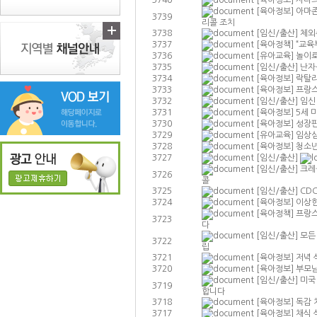
3740
[육아정보]
자녀의
[육아정보]
아마존
3739
리콜 조치
3738
[임신/출산]
체외
3737
[육아정책]
“교육
3736
[유아교육]
놀이로
3735
[임신/출산]
난자
3734
[육아정보]
락탈리
3733
[육아정보]
프랑스
3732
[임신/출산]
임신
3731
[육아정보]
5세 
3730
[육아정보]
성장
3729
[유아교육]
임상심
3728
[육아정보]
청소년
3727
[임신/출산]
[임신/출산]
크레
3726
콜
3725
[임신/출산]
CD
3724
[육아정보]
이상한
[육아정책]
프랑스
3723
다
[임신/출산]
모든
3722
립
3721
[육아정보]
저녁 
3720
[육아정보]
부모님
[임신/출산]
미국
3719
합니다
3718
[육아정보]
독감 
3717
[육아정보]
채식 