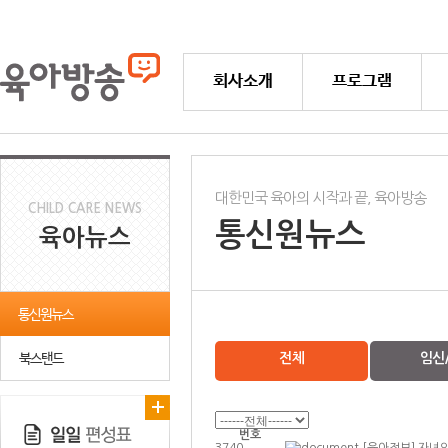
회사소개
프로그램
대한민국 육아의 시작과 끝, 육아방송
CHILD CARE NEWS
통신원뉴스
육아뉴스
통신원뉴스
북스탠드
전체
임신
번호